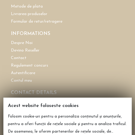
Metode de plata
Livrarea produselor
Formular de retur/retragere
INFORMATIONS
Despre Noi
Devino Reseller
Contact
Regulement concurs
Autentificare
Contul meu
CONTACT DETAILS
CASHMEREAROMA SRL
Acest website foloseste cookies
CUI: 43696772
Folosim cookie-uri pentru a personaliza conținutul și anunțurile,
Reg. Com. J40/2158/2021
pentru a oferi funcții de rețele sociale și pentru a analiza traficul.
0735 108 675
De asemenea, le oferim partenerilor de rețele sociale, de
office@cashmerearoma.ro