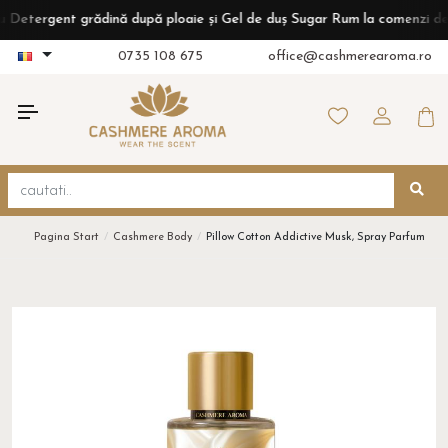
rgent grădină după ploaie și Gel de duș Sugar Rum la comenzi de peste
0735 108 675
office@cashmerearoma.ro
Pagina Start
Cashmere Body
Pillow Cotton Addictive Musk, Spray Parfumat P