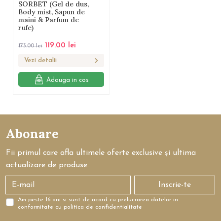
SORBET (Gel de dus,
Body mist, Sapun de
maini & Parfum de
rufe)
119.00
lei
173.00
lei
Vezi detalii
Adauga in cos
Abonare
Fii primul care afla ultimele oferte exclusive și ultima
actualizare de produse.
Inscrie-te
Am peste 16 ani si sunt de acord cu prelucrarea datelor in
conformitate cu politica de confidentialitate