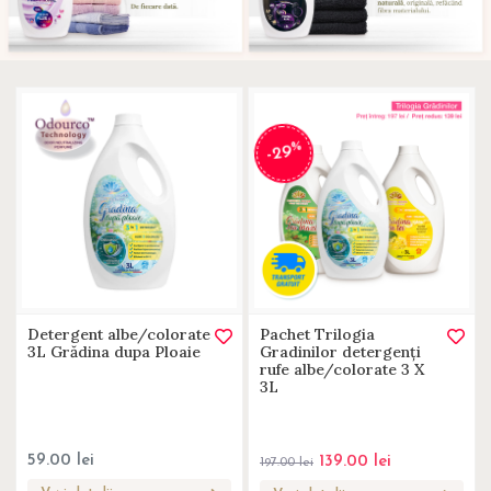
%
-29
Detergent albe/colorate
Pachet Trilogia
3L Grădina dupa Ploaie
Gradinilor detergenți
rufe albe/colorate 3 X
3L
59.00
lei
139.00
lei
197.00
lei