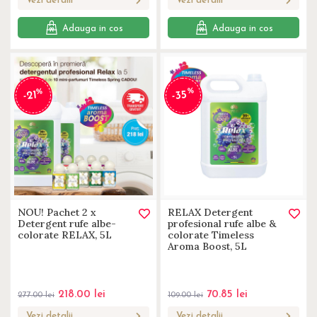
Vezi detalii
Vezi detalii
Adauga in cos
Adauga in cos
%
%
-35
-21
NOU! Pachet 2 x
RELAX Detergent
Detergent rufe albe-
profesional rufe albe &
colorate RELAX, 5L
colorate Timeless
Aroma Boost, 5L
218.00
lei
70.85
lei
277.00
lei
109.00
lei
Vezi detalii
Vezi detalii