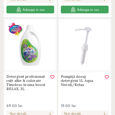
Adauga in cos
Adauga in cos
Detergent profesional
Pompiță dozaj
rufe albe & colorate
detergent 5L Aqua
Timeless Aroma boost
Neroli/Relax
RELAX, 3L
69.00
lei
19.00
lei
Vezi detalii
Vezi detalii