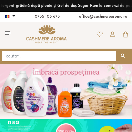
rădină după ploaie și Gel de duș Sugar Rum la comenzi de peste 399 le
0735 108 675
office@cashmerearoma.ro