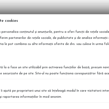
romoțional NECTAR SKIN (Gel de dus, Body mist, Sa
te cookies
 personaliza conținutul și anunțurile, pentru a oferi funcții de rețele social
ferim partenerilor de rețele sociale, de publicitate și de analize informații 
știa le pot combina cu alte informații oferite de dvs. sau culese în urma folosir
oțional NECTAR SKIN (Gel de dus, Body mist, Sapun
tă la a face un site utilizabil prin activarea funcţiilor de bază, precum nav
le securizate de pe site. Site-ul nu poate funcţiona corespunzător fără ace
 îi ajută pe proprietarii unui site să înţeleagă modul în care vizitatorii int
a şi raportarea informaţiilor în mod anonim.
ort International
Retur Simplu
 te afli, poti comanda produsele
Puteti returna produsele simplu si r