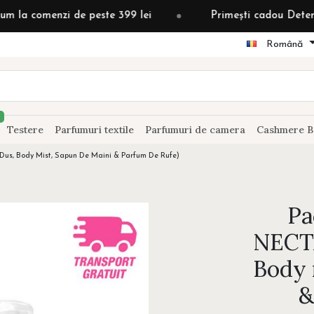
i de peste 399 lei
Primești cadou Detergent grădină 
Română
Testere
Parfumuri textile
Parfumuri de camera
Cashmere B
us, Body Mist, Sapun De Maini & Parfum De Rufe)
Pa
NECTA
Body 
&