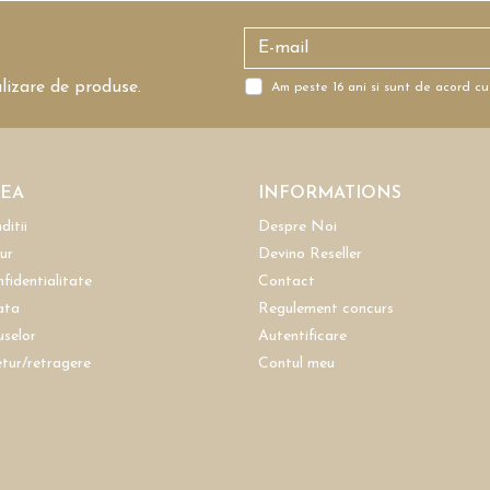
alizare de produse.
Am peste 16 ani si sunt de acord cu
REA
INFORMATIONS
ditii
Despre Noi
tur
Devino Reseller
nfidentialitate
Contact
ata
Regulement concurs
uselor
Autentificare
etur/retragere
Contul meu