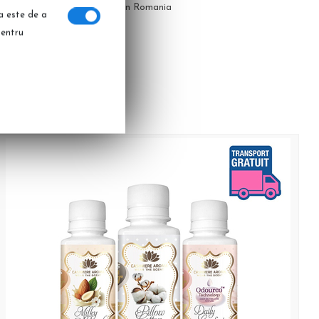
noastra, in Romania
ia este de a
pentru