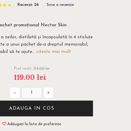
Recenzii: 26
Scrie o recenzie
achet promoțional Nectar Skin
 zeilor, distilată și încapsulată în 4 sticluțe
arte a unui pachet de-a dreptul memorabil,
abil să te ajute...
citeste mai mult
Pret vechi:
173.00
lei
119.00
lei
−
+
ADAUGA IN COS
Adăugați la lista de preferințe