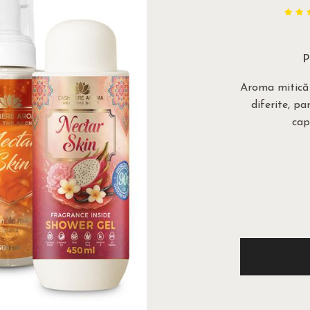
P
Aroma mitică a
diferite, p
cap