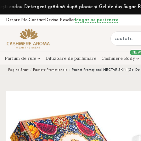
etergent grădină după ploaie și Gel de duș Sugar Rum la comenz
Despre Noi
Contact
Devino Reseller
Magazine partenere
NEW
Parfum de rufe
Difuzoare de parfumare
Cashmere Body
Pagina Start
Pachete Promotionale
Pachet Promoțional NECTAR SKIN (Gel De D