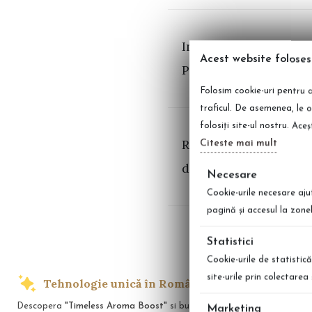
Ingrediente Pachet P
Acest website foloses
Parfum de rufe)
Folosim cookie-uri pentru a
traficul. De asemenea, le o
folosiți site-ul nostru. Ace
Recenzii Pachet Prom
Citeste mai mult
de rufe)
Necesare
Cookie-urile necesare aju
pagină şi accesul la zone
Statistici
Cookie-urile de statistică
site-urile prin colectare
Tehnologie unică în România
Transp
Descopera
"Timeless Aroma Boost"
si bucura-te
Indiferent unde
Marketing