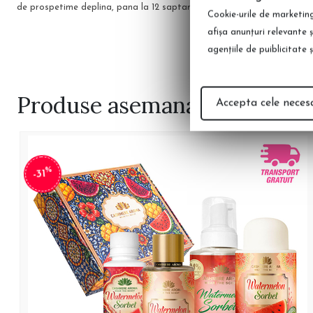
de prospetime deplina, pana la 12 saptamani!
preferate cu li
Cookie-urile de marketing 
afişa anunţuri relevante 
agenţiile de puiblicitate 
Produse
asemanatoare
Accepta cele neces
%
-31