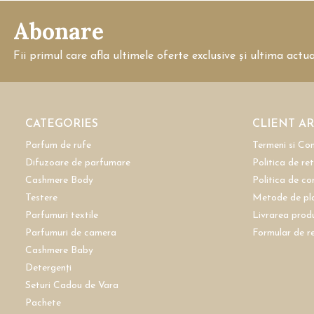
Abonare
Fii primul care afla ultimele oferte exclusive și ultima actu
CATEGORIES
CLIENT A
Parfum de rufe
Termeni si Con
Difuzoare de parfumare
Politica de re
Cashmere Body
Politica de co
Testere
Metode de pl
Parfumuri textile
Livrarea prod
Parfumuri de camera
Formular de r
Cashmere Baby
Detergenți
Seturi Cadou de Vara
Pachete