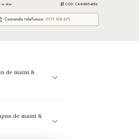
:
in stoc
COD:
CA9188154839
Comanda telefonica:
0735 108 675
un de maini &
apun de maini &