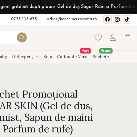
după ploaie, Gel de duș Sugar Rum și Parfum textil Sunshine Van
0735 108 675
office@cashmerearoma.ro
Vara
Promo
aby
Detergenți
Seturi Cadou de Vara
Pachete
chet Promoțional
R SKIN (Gel de dus,
mist, Sapun de maini
 Parfum de rufe)