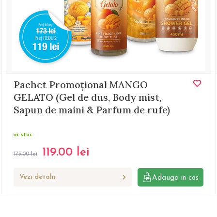
Pachet Promoțional MANGO
GELATO (Gel de dus, Body mist,
Sapun de maini & Parfum de rufe)
in stoc
119.00
lei
173.00
lei
Vezi detalii
Adauga in cos