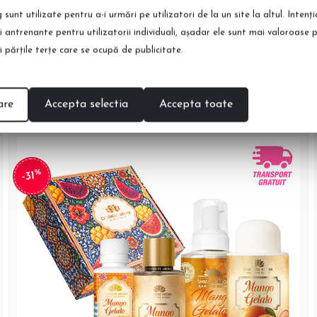
vrare in Europa
Detalii
sunt utilizate pentru a-i urmări pe utilizatori de la un site la altul. Intenţ
şi antrenante pentru utilizatorii individuali, aşadar ele sunt mai valoroase 
şi părţile terţe care se ocupă de publicitate.
are
Accepta selectia
Accepta toate
%
-31