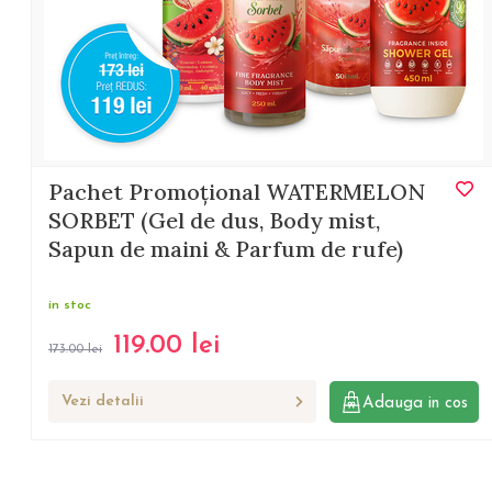
Pachet Promoțional WATERMELON
SORBET (Gel de dus, Body mist,
Sapun de maini & Parfum de rufe)
in stoc
119.00
lei
173.00
lei
Vezi detalii
Adauga in cos