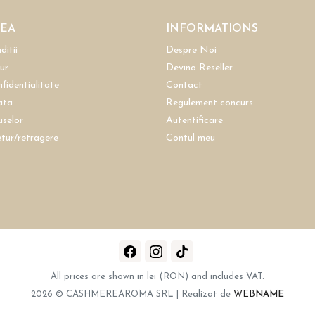
REA
INFORMATIONS
ditii
Despre Noi
tur
Devino Reseller
nfidentialitate
Contact
ata
Regulement concurs
uselor
Autentificare
etur/retragere
Contul meu
All prices are shown in lei (RON) and includes VAT.
2026 © CASHMEREAROMA SRL | Realizat de
WEB
NAME