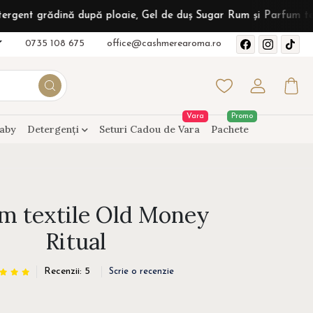
nă după ploaie, Gel de duș Sugar Rum și Parfum textil Sunshine 
0735 108 675
office@cashmerearoma.ro
Vara
Promo
aby
Detergenți
Seturi Cadou de Vara
Pachete
m textile Old Money
Ritual
Recenzii: 5
Scrie o recenzie