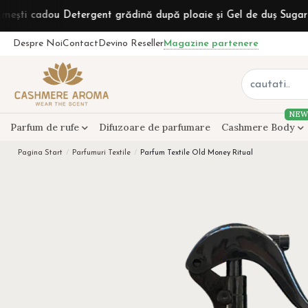
 Detergent grădină după ploaie și Gel de duș Sugar Rum la come
Despre Noi
Contact
Devino Reseller
Magazine partenere
NEW
Parfum de rufe
Difuzoare de parfumare
Cashmere Body
Pagina Start
Parfumuri Textile
Parfum Textile Old Money Ritual