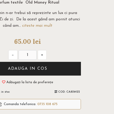
rfum textile Old Money Ritual
in n-ar trebui să reprezinte un lux ci pura
Zi de zi. De la acest gând am pornit atunci
când am...
citeste mai mult
65.00
lei
−
+
ADAUGA IN COS
Adăugați la lista de preferințe
:
in stoc
COD:
CA809122
Comanda telefonica:
0735 108 675