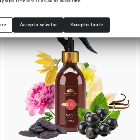
şi părţile terţe care se ocupă de publicitate.
are
Accepta selectia
Accepta toate