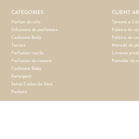
CATEGORIES
CLIENT A
Parfum de rufe
Termeni si Con
Difuzoare de parfumare
Politica de re
Cashmere Body
Politica de co
Testere
Metode de pl
Parfumuri textile
Livrarea prod
Parfumuri de camera
Formular de r
Cashmere Baby
Detergenți
Seturi Cadou de Vara
Pachete