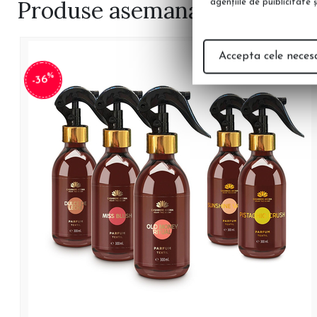
Produse
asemanatoare
agenţiile de puiblicitate 
Accepta cele neces
%
-36