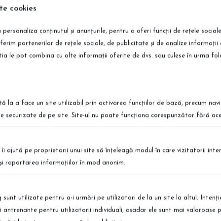
te cookies
 personaliza conținutul și anunțurile, pentru a oferi funcții de rețele social
ferim partenerilor de rețele sociale, de publicitate și de analize informații 
Recenzii Parfum textile Old Money Ritual
știa le pot combina cu alte informații oferite de dvs. sau culese în urma folosir
tă la a face un site utilizabil prin activarea funcţiilor de bază, precum nav
le securizate de pe site. Site-ul nu poate funcţiona corespunzător fără ace
ort International
Retur Simplu
 te afli, poti comanda produsele
Puteti returna produsele simplu si r
 îi ajută pe proprietarii unui site să înţeleagă modul în care vizitatorii int
vrare in Europa
Detalii
a şi raportarea informaţiilor în mod anonim.
sunt utilizate pentru a-i urmări pe utilizatori de la un site la altul. Intenţ
şi antrenante pentru utilizatorii individuali, aşadar ele sunt mai valoroase 