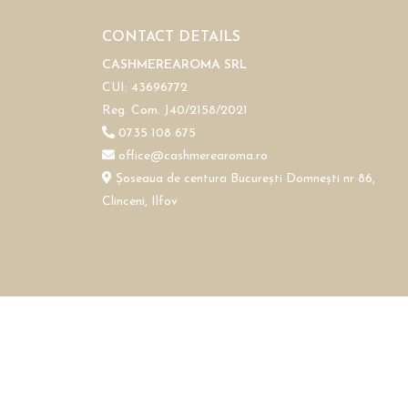
CONTACT DETAILS
CASHMEREAROMA SRL
CUI: 43696772
Reg. Com. J40/2158/2021
0735 108 675
office@cashmerearoma.ro
Șoseaua de centura București Domnești nr 86,
Clinceni, Ilfov