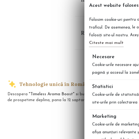
Acest website foloses
Folosim cookie-uri pentru a
traficul. De asemenea, le o
folosiți site-ul nostru. Ace
Citeste mai mult
Necesare
Cookie-urile necesare aju
pagină şi accesul la zone
Tehnologie unică în România
Transp
Statistici
Descopera
"Timeless Aroma Boost"
si bucura-te
Indiferent unde
Cookie-urile de statistică
de prospetime deplina, pana la 12 saptamani!
preferate cu li
site-urile prin colectare
Marketing
Cookie-urile de marketing 
afişa anunţuri relevante 