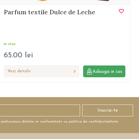
Parfum textile Dulce de Leche
in stoc
65.00
lei
Vezi detalii
Adauga in cos
Inscrie-te
 prelucrarea datelor in conformitate cu politica de confidentialitate