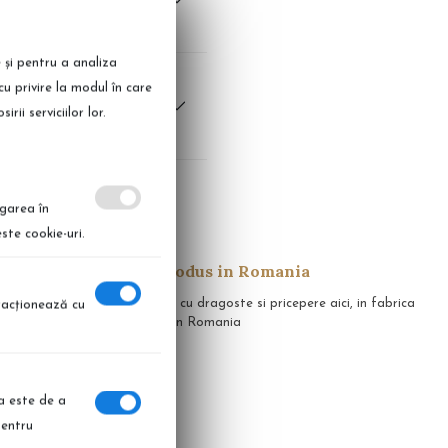
e și pentru a analiza
cu privire la modul în care
ii serviciilor lor.
igarea în
ste cookie-uri.
Produs in Romania
apid in 14 zile
Realizate cu dragoste si pricepere aici, in fabrica
eracţionează cu
noastra, in Romania
ia este de a
pentru