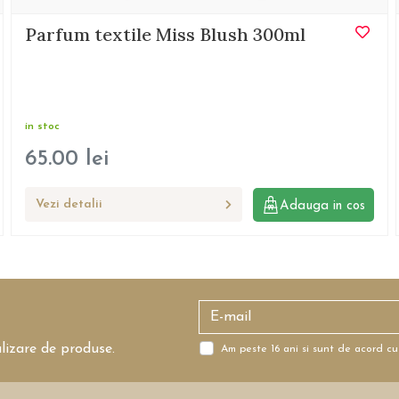
Parfum textile Miss Blush 300ml
in stoc
65.00
lei
Vezi detalii
Adauga in cos
alizare de produse.
Am peste 16 ani si sunt de acord cu