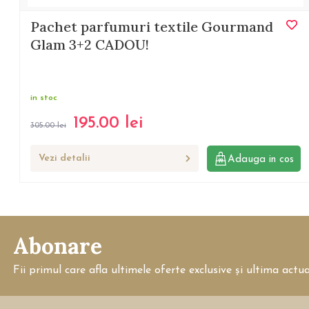
Pachet parfumuri textile Gourmand
Glam 3+2 CADOU!
in stoc
195.00
lei
305.00
lei
Vezi detalii
Adauga in cos
Abonare
Fii primul care afla ultimele oferte exclusive și ultima actu