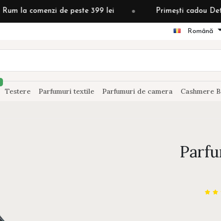
nzi de peste 399 lei
Primești cadou Detergent grădi
Română
Testere
Parfumuri textile
Parfumuri de camera
Cashmere B
Parfu