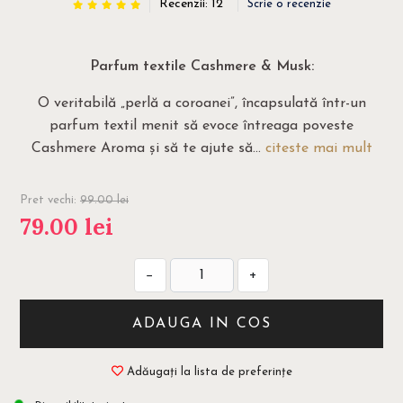
Recenzii: 12
Scrie o recenzie
Parfum textile Cashmere & Musk:
O veritabilă „perlă a coroanei”, încapsulată într-un
parfum textil menit să evoce întreaga poveste
Cashmere Aroma și să te ajute să...
citeste mai mult
Pret vechi:
99.00
lei
79.00
lei
−
+
ADAUGA IN COS
Adăugați la lista de preferințe