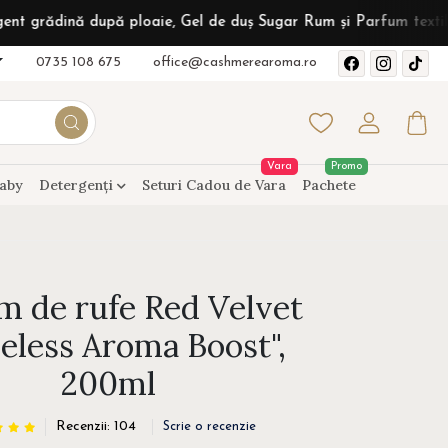
după ploaie, Gel de duș Sugar Rum și Parfum textil Sunshine Van
0735 108 675
office@cashmerearoma.ro
Vara
Promo
aby
Detergenți
Seturi Cadou de Vara
Pachete
m de rufe Red Velvet
eless Aroma Boost",
200ml
Recenzii: 104
Scrie o recenzie