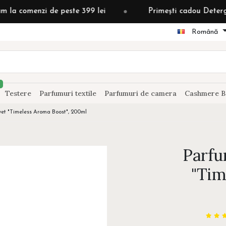
i de peste 399 lei
Primești cadou Detergent grădină 
Română
Testere
Parfumuri textile
Parfumuri de camera
Cashmere B
et "Timeless Aroma Boost", 200ml
Parfu
"Tim