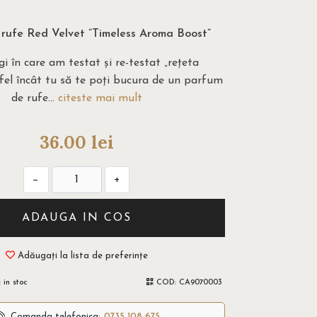
rufe Red Velvet ”Timeless Aroma Boost”
gi în care am testat și re-testat „rețeta
tfel încât tu să te poți bucura de un parfum
de rufe...
citeste mai mult
36.00
lei
−
+
ADAUGA IN COS
Adăugați la lista de preferințe
:
in stoc
COD:
CA9070003
Comanda telefonica:
0735 108 675