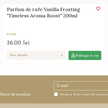
Parfum de rufe Vanilla Frosting
"Timeless Aroma Boost" 200ml
in stoc
36.00
lei
Vezi detalii
Adauga in cos
alizare de produse.
Am peste 16 ani si sunt de acord cu