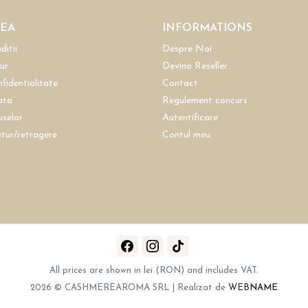
REA
INFORMATIONS
ditii
Despre Noi
tur
Devino Reseller
nfidentialitate
Contact
ata
Regulement concurs
uselor
Autentificare
etur/retragere
Contul meu
All prices are shown in lei (RON) and includes VAT.
2026 © CASHMEREAROMA SRL | Realizat de
WEB
NAME