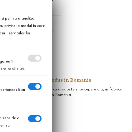
e și pentru a analiza
cu privire la modul în care
ii serviciilor lor.
igarea în
ste cookie-uri.
Produs in Romania
apid in 14 zile
Realizate cu dragoste si pricepere aici, in fabrica
eracţionează cu
noastra, in Romania
ia este de a
pentru