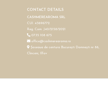
CONTACT DETAILS
CASHMEREAROMA SRL
CUI: 43696772
Reg. Com. J40/2158/2021
0735 108 675
office@cashmerearoma.ro
Șoseaua de centura București Domnești nr 86,
Clinceni, Ilfov