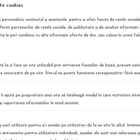
te cookies
 personaliza conținutul și anunțurile, pentru a oferi funcții de rețele social
ferim partenerilor de rețele sociale, de publicitate și de analize informații 
fe Red Velvet "Timeless Aroma Boost", 200ml
știa le pot combina cu alte informații oferite de dvs. sau culese în urma folosir
tă la a face un site utilizabil prin activarea funcţiilor de bază, precum nav
le securizate de pe site. Site-ul nu poate funcţiona corespunzător fără ace
ort International
Retur Simplu
 te afli, poti comanda produsele
Puteti returna produsele simplu si r
 îi ajută pe proprietarii unui site să înţeleagă modul în care vizitatorii int
vrare in Europa
Detalii
a şi raportarea informaţiilor în mod anonim.
sunt utilizate pentru a-i urmări pe utilizatori de la un site la altul. Intenţ
şi antrenante pentru utilizatorii individuali, aşadar ele sunt mai valoroase 