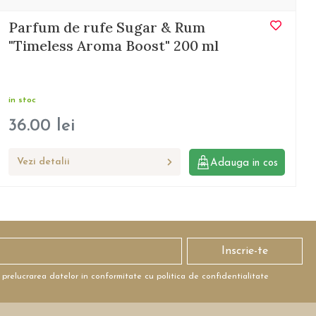
Parfum de rufe Sugar & Rum
"Timeless Aroma Boost" 200 ml
in stoc
36.00
lei
Vezi detalii
Adauga in cos
Inscrie-te
 prelucrarea datelor in conformitate cu politica de confidentialitate