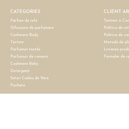
CATEGORIES
CLIENT A
Parfum de rufe
Termeni si Con
Difuzoare de parfumare
Politica de re
Cashmere Body
Politica de co
Testere
Metode de pl
Parfumuri textile
Livrarea prod
Parfumuri de camera
Formular de r
Cashmere Baby
Detergenți
Seturi Cadou de Vara
Pachete