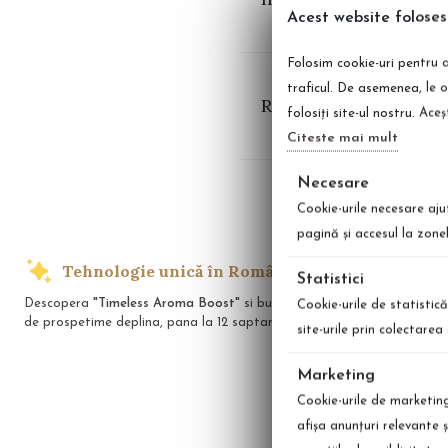
Acest website foloses
Folosim cookie-uri pentru a
traficul. De asemenea, le o
Recenzii Parfum de ru
folosiți site-ul nostru. Ace
Citeste mai mult
Necesare
Cookie-urile necesare aju
pagină şi accesul la zone
Tehnologie unică în România
Transp
Statistici
Descopera
"Timeless Aroma Boost"
si bucura-te
Indiferent unde
Cookie-urile de statistică
de prospetime deplina, pana la 12 saptamani!
preferate cu li
site-urile prin colectare
Marketing
Cookie-urile de marketing 
afişa anunţuri relevante 