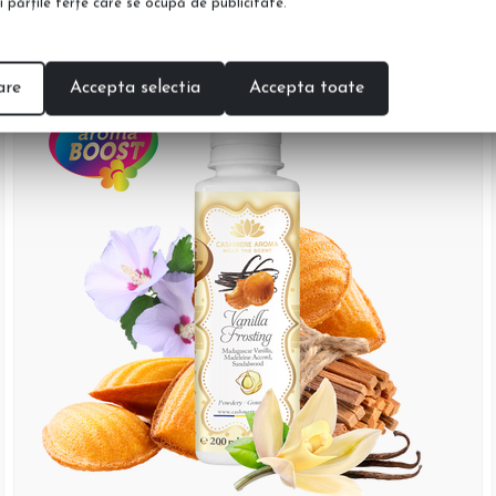
şi părţile terţe care se ocupă de publicitate.
are
Accepta selectia
Accepta toate