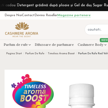
etergent grădină după ploaie și Gel de duș Sugar Rum la comenz
Despre Noi
Contact
Devino Reseller
Magazine partenere
NEW
Parfum de rufe
Difuzoare de parfumare
Cashmere Body
Pagina Start
Parfum De Rufe
Timeless Aroma Boost
Parfum De Rufe Red Velv