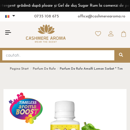
t grădină după ploaie și Gel de duș Sugar Rum la comenzi de peste 399
0735 108 675
office@cashmerearoma.ro
Pagina Start
Parfum De Rufe
Parfum De Rufe Amalfi Lemon Sorbet " Timeles