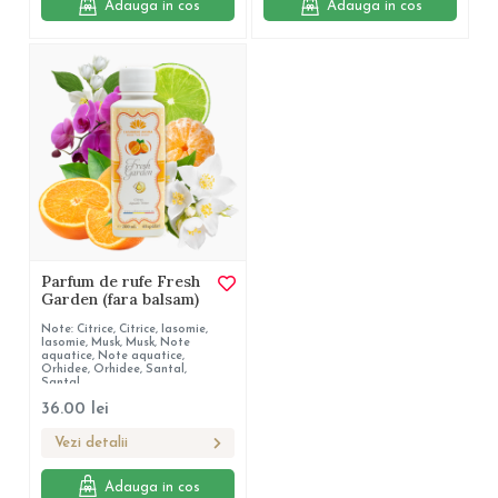
Adauga in cos
Adauga in cos
Parfum de rufe Fresh
Garden (fara balsam)
Note: Citrice, Citrice, Iasomie,
Iasomie, Musk, Musk, Note
aquatice, Note aquatice,
Orhidee, Orhidee, Santal,
Santal
36.00
lei
Vezi detalii
Adauga in cos