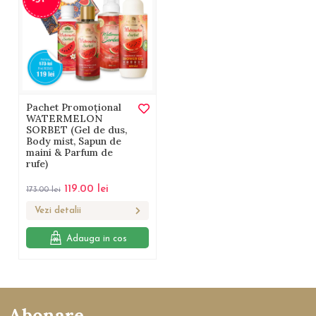
Pachet Promoțional
WATERMELON
SORBET (Gel de dus,
Body mist, Sapun de
maini & Parfum de
rufe)
119.00
lei
173.00
lei
Vezi detalii
Adauga in cos
Abonare