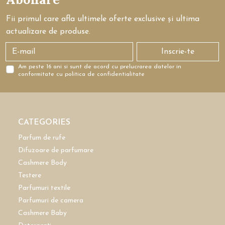
Fii primul care afla ultimele oferte exclusive și ultima
actualizare de produse.
Inscrie-te
Am peste 16 ani si sunt de acord cu prelucrarea datelor in
conformitate cu politica de confidentialitate
CATEGORIES
Parfum de rufe
Difuzoare de parfumare
Cashmere Body
Testere
Parfumuri textile
Parfumuri de camera
Cashmere Baby