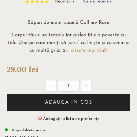
Recenzii: 7
Scrie o recenzie
Săpun de mâini spumă Call me Rose
Corpul tău e un templu iar pielea îți e o poveste cu
tâlc. Una pe care meriți să „scrii” cu liniște și cu senin și
cu multă grijă, zi...
citeste mai mult
29.00
lei
−
+
ADAUGA IN COS
Adăugați la lista de preferințe
Disponibilitate:
in stoc