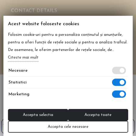
CONTACT DETAILS
CASHMEREAROMA SRL
Acest website foloseste cookies
CUI: 43696772
Folosim cookie-uri pentru a personaliza conținutul și anunțurile,
Reg. Com. J40/2158/2021
pentru a oferi funcții de rețele sociale și pentru a analiza traficul.
0735 108 675
De asemenea, le oferim partenerilor de rețele sociale, de
office@cashmerearoma.ro
publicitate și de analize informații cu privire la modul în care
Citeste mai mult
Șoseaua de centura București Domnești nr 86, Clinceni,
folosiți site-ul nostru. Aceștia le pot combina cu alte informații
Ilfov
Necesare
oferite de dvs. sau culese în urma folosirii serviciilor lor.
Statistici
Marketing
All prices are shown in lei (RON) and includes VAT.
2026 © CASHMEREAROMA SRL | Realizat de
WEB
NAME
Accepta selectia
Accepta toate
Accepta cele necesare