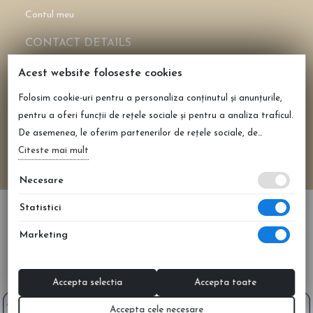
Contul meu
CONTACT DETAILS
CASHMEREAROMA SRL
Acest website foloseste cookies
CUI: 43696772
Folosim cookie-uri pentru a personaliza conținutul și anunțurile,
Reg. Com. J40/2158/2021
pentru a oferi funcții de rețele sociale și pentru a analiza traficul.
0735 108 675
De asemenea, le oferim partenerilor de rețele sociale, de
office@cashmerearoma.ro
publicitate și de analize informații cu privire la modul în care
Citeste mai mult
Șoseaua de centura București Domnești nr 86, Clinceni,
folosiți site-ul nostru. Aceștia le pot combina cu alte informații
Ilfov
Necesare
oferite de dvs. sau culese în urma folosirii serviciilor lor.
Statistici
Marketing
All prices are shown in lei (RON) and includes VAT.
2026 © CASHMEREAROMA SRL | Realizat de
WEB
NAME
Accepta selectia
Accepta toate
Accepta cele necesare