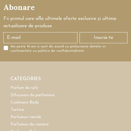
Abonare
Fii primul care afla ultimele oferte exclusive și ultima
actualizare de produse.
Inscrie-te
Am peste 16 ani si sunt de acord cu prelucrarea datelor in
conformitate cu politica de confidentialitate
CATEGORIES
Parfum de rufe
Difuzoare de parfumare
Cashmere Body
Testere
Parfumuri textile
Parfumuri de camera