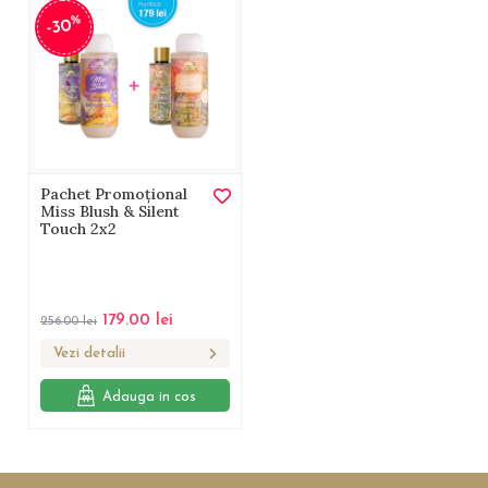
%
-30
Pachet Promoțional
Miss Blush & Silent
Touch 2x2
179.00
lei
256.00
lei
Vezi detalii
Adauga in cos