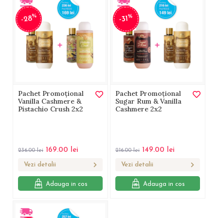
%
%
-28
-31
Pachet Promoțional
Pachet Promoțional
Vanilla Cashmere &
Sugar Rum & Vanilla
Pistachio Crush 2x2
Cashmere 2x2
169.00
lei
149.00
lei
236.00
lei
216.00
lei
Vezi detalii
Vezi detalii
Adauga in cos
Adauga in cos