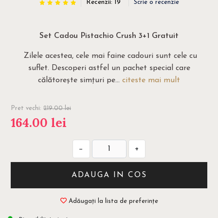
Recenzii: 19
Scrie o recenzie
Set Cadou Pistachio Crush 3+1 Gratuit
Zilele acestea, cele mai faine cadouri sunt cele cu
suflet. Descoperi astfel un pachet special care
călătorește simțuri pe...
citeste mai mult
Pret vechi:
219.00
lei
164.00
lei
−
+
ADAUGA IN COS
Adăugați la lista de preferințe