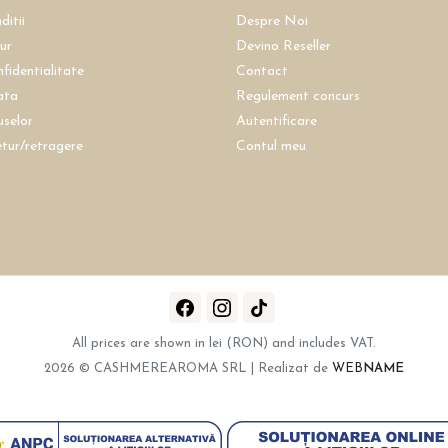
ditii
Despre Noi
tur
Devino Reseller
nfidentialitate
Contact
ata
Regulement concurs
uselor
Autentificare
etur/retragere
Contul meu
All prices are shown in lei (RON) and includes VAT.
2026 © CASHMEREAROMA SRL | Realizat de
WEB
NAME