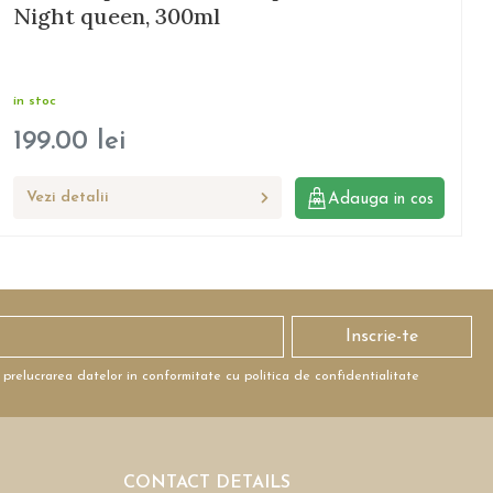
Night queen, 300ml
in stoc
199.00
lei
Vezi detalii
Adauga in cos
Inscrie-te
 prelucrarea datelor in conformitate cu politica de confidentialitate
CONTACT DETAILS