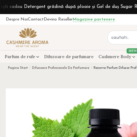
Detergent grădină după ploaie și Gel de duș Sugar Rum la come
Despre Noi
Contact
Devino Reseller
Magazine partenere
NEW
Parfum de rufe
Difuzoare de parfumare
Cashmere Body
Pagina Start
Difuzoare Profesionale De Parfumare
Rezerva Parfum Difuzor Pro