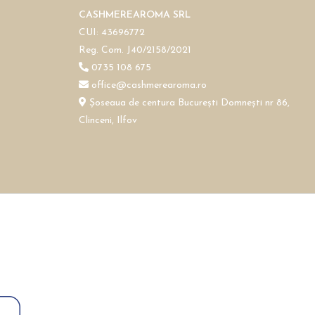
CASHMEREAROMA SRL
CUI: 43696772
Reg. Com. J40/2158/2021
0735 108 675
office@cashmerearoma.ro
Șoseaua de centura București Domnești nr 86,
Clinceni, Ilfov