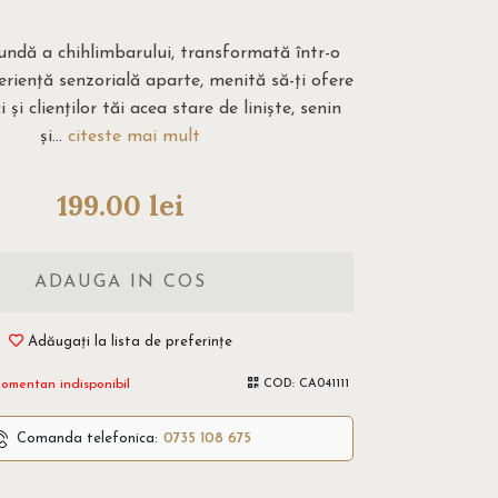
ndă a chihlimbarului, transformată într-o
eriență senzorială aparte, menită să-ți ofere
i și clienților tăi acea stare de liniște, senin
și...
citeste mai mult
199.00
lei
ADAUGA IN COS
Adăugați la lista de preferințe
omentan indisponibil
COD:
CA041111
Comanda telefonica:
0735 108 675