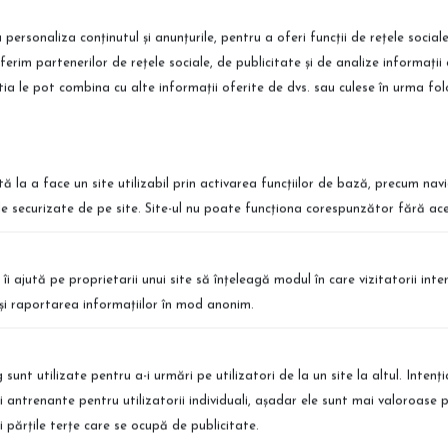
 personaliza conținutul și anunțurile, pentru a oferi funcții de rețele social
fum difuzor profesional, Amber Mood, 300ml
ferim partenerilor de rețele sociale, de publicitate și de analize informații 
știa le pot combina cu alte informații oferite de dvs. sau culese în urma folosir
tă la a face un site utilizabil prin activarea funcţiilor de bază, precum nav
le securizate de pe site. Site-ul nu poate funcţiona corespunzător fără ace
ort International
Retur Simplu
 te afli, poti comanda produsele
Puteti returna produsele simplu si r
vrare in Europa
Detalii
 îi ajută pe proprietarii unui site să înţeleagă modul în care vizitatorii int
a şi raportarea informaţiilor în mod anonim.
sunt utilizate pentru a-i urmări pe utilizatori de la un site la altul. Intenţ
şi antrenante pentru utilizatorii individuali, aşadar ele sunt mai valoroase 
şi părţile terţe care se ocupă de publicitate.