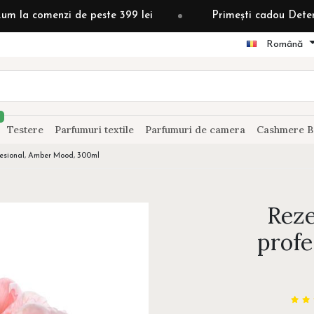
nzi de peste 399 lei
Primești cadou Detergent grădin
Română
Testere
Parfumuri textile
Parfumuri de camera
Cashmere B
fesional, Amber Mood, 300ml
Reze
profe