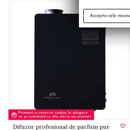
Accepta cele neces
Primesti o rezerva cadou la alegere
nu se cumulează cu alte oferte sau promotii
Difuzor profesional de parfum pur