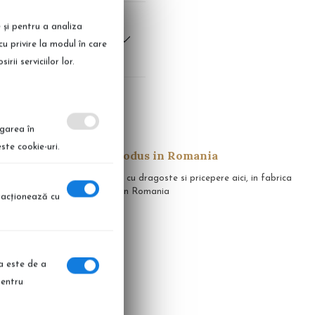
e și pentru a analiza
cu privire la modul în care
ii serviciilor lor.
igarea în
ste cookie-uri.
Produs in Romania
apid in 14 zile
Realizate cu dragoste si pricepere aici, in fabrica
noastra, in Romania
eracţionează cu
ia este de a
pentru