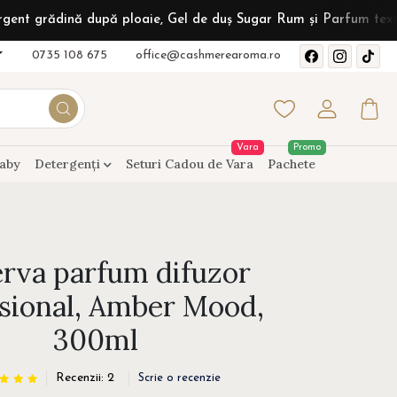
ă după ploaie, Gel de duș Sugar Rum și Parfum textil Sunshine V
0735 108 675
office@cashmerearoma.ro
Vara
Promo
aby
Detergenți
Seturi Cadou de Vara
Pachete
rva parfum difuzor
sional, Amber Mood,
300ml
Recenzii: 2
Scrie o recenzie