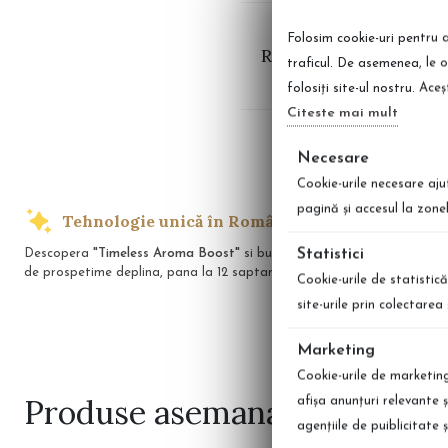
Folosim cookie-uri pentru a
Recenzii Rezerva par
traficul. De asemenea, le o
folosiți site-ul nostru. Ace
Citeste mai mult
Necesare
Cookie-urile necesare aju
pagină şi accesul la zone
Tehnologie unică în România
Transp
Statistici
Descopera
"Timeless Aroma Boost"
si bucura-te
Indiferent unde
de prospetime deplina, pana la 12 saptamani!
preferate cu li
Cookie-urile de statistică
site-urile prin colectare
Marketing
Cookie-urile de marketing 
Produse
asemanatoare
afişa anunţuri relevante 
agenţiile de puiblicitate 