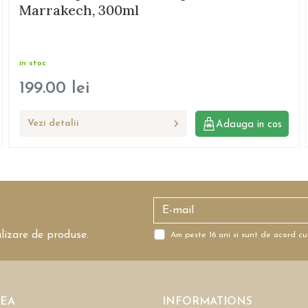
Marrakech, 300ml
in stoc
199.00
lei
Vezi detalii
Adauga in cos
alizare de produse.
Am peste 16 ani si sunt de acord cu
REA
INFORMATIONS