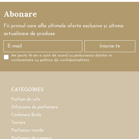
Abonare
Fii primul care afla ultimele oferte exclusive și ultima
actualizare de produse.
Inscrie-te
Am peste 16 ani si sunt de acord cu prelucrarea datelor in
conformitate cu politica de confidentialitate
CATEGORIES
Parfum de rufe
Difuzoare de parfumare
Cashmere Body
Testere
Parfumuri textile
Parfumuri de camera