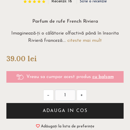
Recenzii: 16
Scrie o recenzie
Parfum de rufe French Riviera
Imaginează-ți o călătorie olfactivă până în însorita
Rivieră franceză....
citeste mai mult
39.00
lei
Vreau sa cumpar acest produs
cu balsam
−
+
ADAUGA IN COS
Adăugați la lista de preferințe