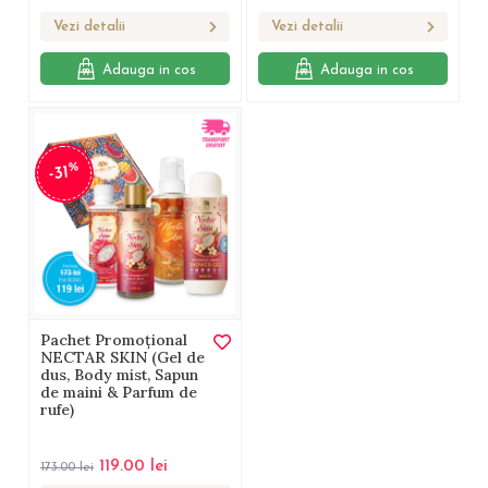
Vezi detalii
Vezi detalii
Adauga in cos
Adauga in cos
%
-31
Pachet Promoțional
NECTAR SKIN (Gel de
dus, Body mist, Sapun
de maini & Parfum de
rufe)
119.00
lei
173.00
lei