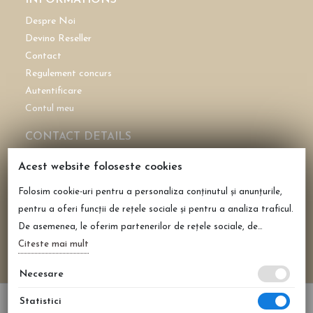
INFORMATIONS
Despre Noi
Devino Reseller
Contact
Regulement concurs
Autentificare
Contul meu
CONTACT DETAILS
CASHMEREAROMA SRL
Acest website foloseste cookies
CUI: 43696772
Folosim cookie-uri pentru a personaliza conținutul și anunțurile,
Reg. Com. J40/2158/2021
pentru a oferi funcții de rețele sociale și pentru a analiza traficul.
0735 108 675
De asemenea, le oferim partenerilor de rețele sociale, de
office@cashmerearoma.ro
publicitate și de analize informații cu privire la modul în care
Citeste mai mult
Șoseaua de centura București Domnești nr 86, Clinceni,
folosiți site-ul nostru. Aceștia le pot combina cu alte informații
Ilfov
Necesare
oferite de dvs. sau culese în urma folosirii serviciilor lor.
Statistici