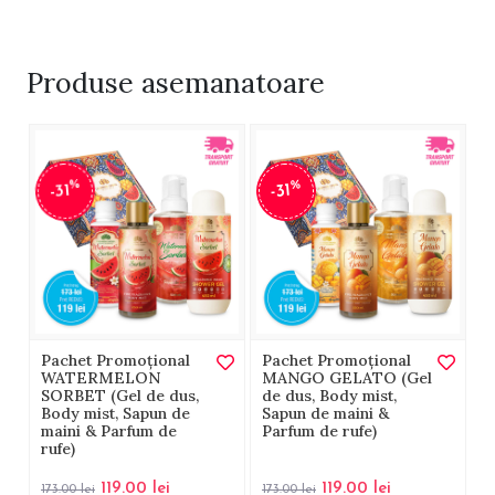
Produse
asemanatoare
%
%
-31
-31
Pachet Promoțional
Pachet Promoțional
WATERMELON
MANGO GELATO (Gel
SORBET (Gel de dus,
de dus, Body mist,
Body mist, Sapun de
Sapun de maini &
maini & Parfum de
Parfum de rufe)
rufe)
119.00
lei
119.00
lei
173.00
lei
173.00
lei