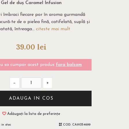
Gel de duș Caramel Infusion
ți îmbraci fiecare por în aroma gurmandă
cură-te de o pielea fină, catifelată, suplă și
ratată, întreaga...
citeste mai mult
39.00
lei
u sa cumpar acest produs
fara balsam
−
+
ADAUGA IN COS
Adăugați la lista de preferințe
:
in stoc
COD:
CA91054699