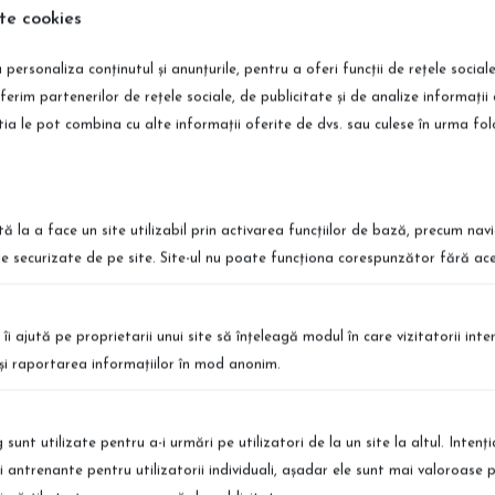
te cookies
 personaliza conținutul și anunțurile, pentru a oferi funcții de rețele social
ferim partenerilor de rețele sociale, de publicitate și de analize informații 
Caramel Infusion 450 ml
știa le pot combina cu alte informații oferite de dvs. sau culese în urma folosir
tă la a face un site utilizabil prin activarea funcţiilor de bază, precum nav
le securizate de pe site. Site-ul nu poate funcţiona corespunzător fără ace
ort International
Retur Simplu
 te afli, poti comanda produsele
Puteti returna produsele simplu si r
 îi ajută pe proprietarii unui site să înţeleagă modul în care vizitatorii int
vrare in Europa
Detalii
a şi raportarea informaţiilor în mod anonim.
sunt utilizate pentru a-i urmări pe utilizatori de la un site la altul. Intenţ
şi antrenante pentru utilizatorii individuali, aşadar ele sunt mai valoroase 