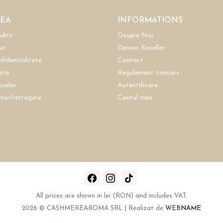
REA
INFORMATIONS
ditii
Despre Noi
tur
Devino Reseller
nfidentialitate
Contact
ata
Regulement concurs
uselor
Autentificare
etur/retragere
Contul meu
All prices are shown in lei (RON) and includes VAT.
2026 © CASHMEREAROMA SRL | Realizat de
WEB
NAME