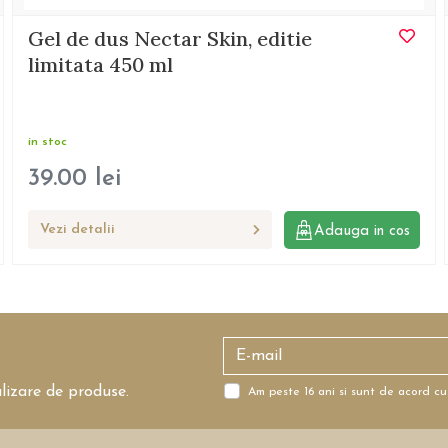
Gel de dus Nectar Skin, editie
limitata 450 ml
in stoc
39.00
lei
Vezi detalii
Adauga in cos
alizare de produse.
Am peste 16 ani si sunt de acord cu