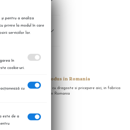
e și pentru a analiza
cu privire la modul în care
ii serviciilor lor.
igarea în
ste cookie-uri.
Produs in Romania
apid in 14 zile
Realizate cu dragoste si pricepere aici, in fabrica
eracţionează cu
noastra, in Romania
ia este de a
pentru