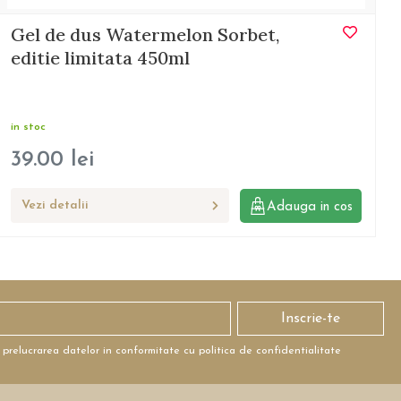
Gel de dus Watermelon Sorbet,
editie limitata 450ml
in stoc
39.00
lei
Vezi detalii
Adauga in cos
Inscrie-te
 prelucrarea datelor in conformitate cu politica de confidentialitate