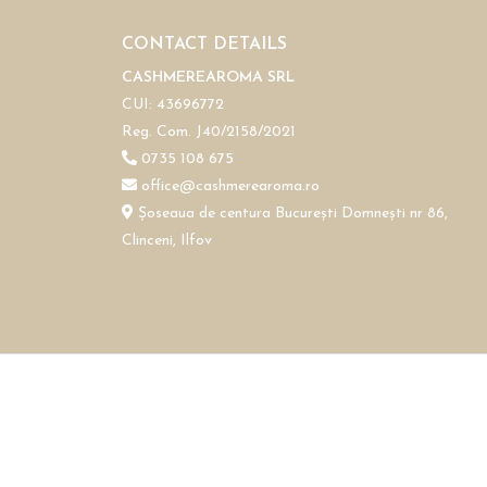
CONTACT DETAILS
CASHMEREAROMA SRL
CUI: 43696772
Reg. Com. J40/2158/2021
0735 108 675
office@cashmerearoma.ro
Șoseaua de centura București Domnești nr 86,
Clinceni, Ilfov