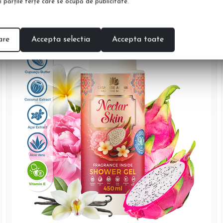
şi părţile terţe care se ocupă de publicitate.
are
Accepta selectia
Accepta toate