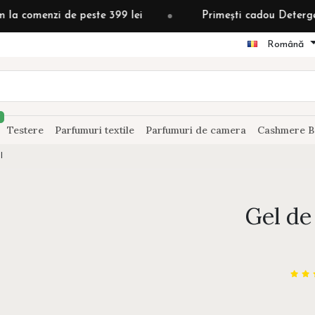
 de peste 399 lei
Primești cadou Detergent grădină d
Română
Testere
Parfumuri textile
Parfumuri de camera
Cashmere B
l
Gel de