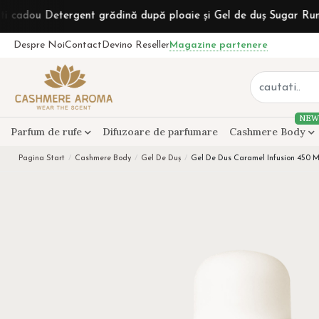
ergent grădină după ploaie și Gel de duș Sugar Rum la comenzi
Despre Noi
Contact
Devino Reseller
Magazine partenere
NEW
Parfum de rufe
Difuzoare de parfumare
Cashmere Body
Pagina Start
Cashmere Body
Gel De Duș
Gel De Dus Caramel Infusion 450 M