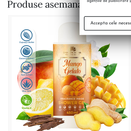
Produse
asemanatoare
agenţiile de puiblicitate 
Accepta cele neces