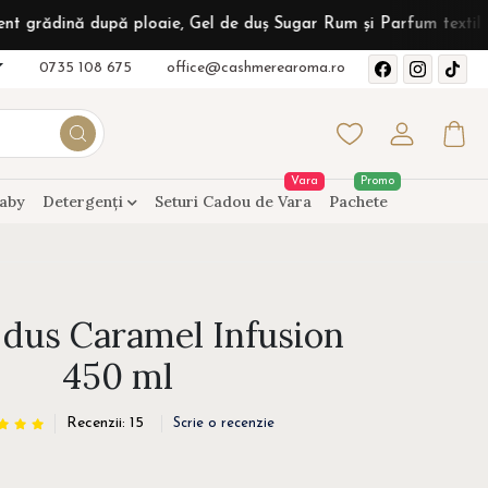
upă ploaie, Gel de duș Sugar Rum și Parfum textil Sunshine Vani
0735 108 675
office@cashmerearoma.ro
Vara
Promo
aby
Detergenți
Seturi Cadou de Vara
Pachete
 dus Caramel Infusion
450 ml
Recenzii: 15
Scrie o recenzie