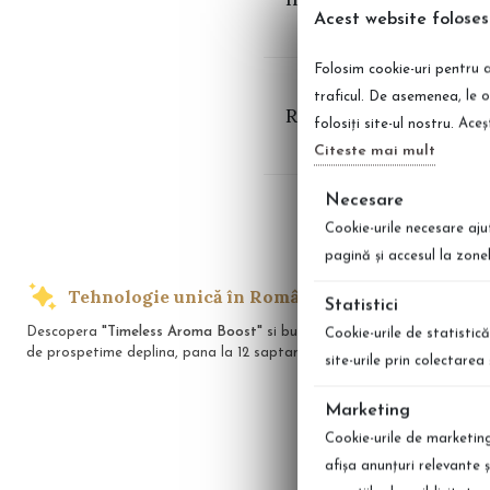
Acest website foloses
Folosim cookie-uri pentru a
traficul. De asemenea, le o
Recenzii Gel de dus 
folosiți site-ul nostru. Ace
Citeste mai mult
Necesare
Cookie-urile necesare aju
pagină şi accesul la zone
Tehnologie unică în România
Transp
Statistici
Descopera
"Timeless Aroma Boost"
si bucura-te
Indiferent unde
Cookie-urile de statistică
de prospetime deplina, pana la 12 saptamani!
preferate cu li
site-urile prin colectare
Marketing
Cookie-urile de marketing 
afişa anunţuri relevante 