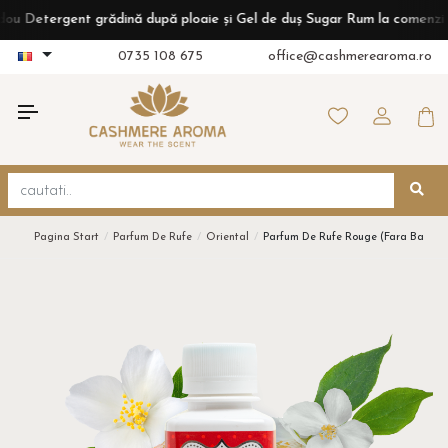
tergent grădină după ploaie și Gel de duș Sugar Rum la comenzi de pes
0735 108 675
office@cashmerearoma.ro
Pagina Start
Parfum De Rufe
Oriental
Parfum De Rufe Rouge (fara Balsam