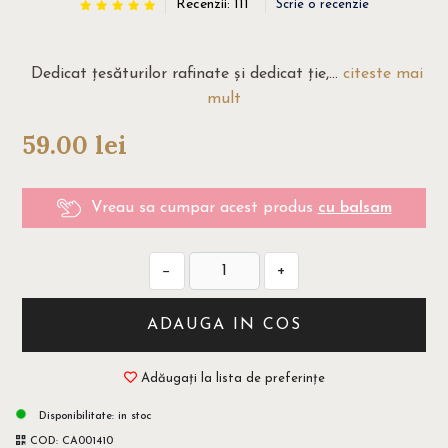
Recenzii: 111
Scrie o recenzie
Dedicat țesăturilor rafinate și dedicat ție,...
citeste mai
mult
59.00
lei
Vreau sa cumpar acest produs
cu balsam
−
+
ADAUGA IN COS
Adăugați la lista de preferințe
Disponibilitate:
in stoc
COD:
CA001410