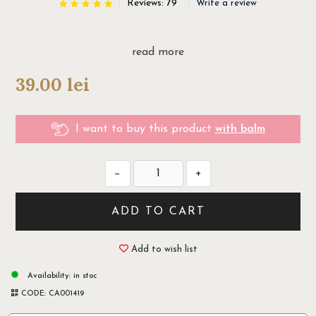
Reviews: 79
Write a review
read more
39.00
lei
I want to buy this product
with balm
−
+
ADD TO CART
Add to wish list
Availability:
in stoc
CODE:
CA001419