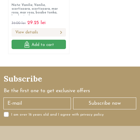
Note: Vanilie, Vanilie,
scortisoara, scortisoara, mar
rosu, mar rosu, boabe tonka,
boabe tonka
29.25
lei
39.00
lei
View details
Add to cart
Subscribe
Be the first one to get exclusive offers
Subscribe now
I am over 16 years old and I agree with privacy policy