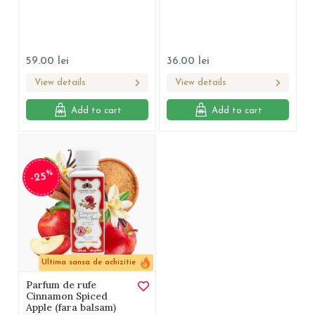
59.00
lei
36.00
lei
View details
View details
Add to cart
Add to cart
%
-25
Ultima sansa de achizitie
Parfum de rufe
Cinnamon Spiced
Apple (fara balsam)