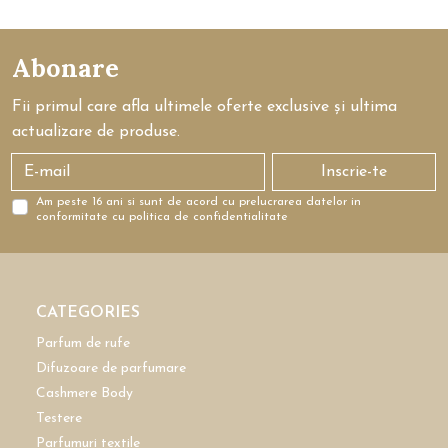
Abonare
Fii primul care afla ultimele oferte exclusive și ultima
actualizare de produse.
Inscrie-te
Am peste 16 ani si sunt de acord cu prelucrarea datelor in
conformitate cu politica de confidentialitate
CATEGORIES
Parfum de rufe
Difuzoare de parfumare
Cashmere Body
Testere
Parfumuri textile