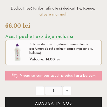
Dedicat țesăturilor rafinate și dedicat ție, Rouge...
citeste mai mult
66.00
lei
Acest pachet are deja inclus si
Balsam de rufe 1L (aferent numarului de
parfumuri de rufe achizitionate impreuna cu
balsam)
Valoare:
14.00
lei
Vreau sa cumpar acest produs
fara balsam
−
+
ADAUGA IN COS