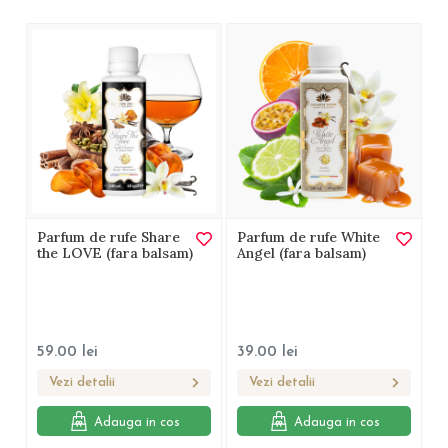
Parfum de rufe Share
Parfum de rufe White
the LOVE (fara balsam)
Angel (fara balsam)
59.00
lei
39.00
lei
Vezi detalii
Vezi detalii
Adauga in cos
Adauga in cos