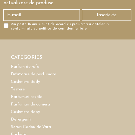
actualizare de produse.
Inscrie-te
Am peste 16 ani si sunt de acord cu prelucrarea datelor in
conformitate cu politica de confidentialitate
CATEGORIES
Parfum de rufe
Difuzoare de parfumare
Cashmere Body
Testere
Parfumuri textile
Parfumuri de camera
Cashmere Baby
Detergenți
Seturi Cadou de Vara
Pachete