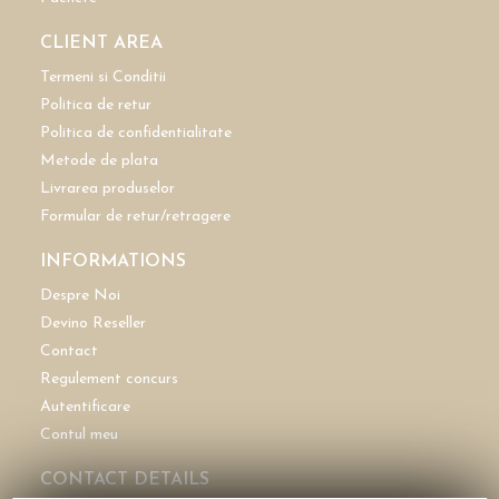
CLIENT AREA
Termeni si Conditii
Politica de retur
Politica de confidentialitate
Metode de plata
Livrarea produselor
Formular de retur/retragere
INFORMATIONS
Despre Noi
Devino Reseller
Contact
Regulement concurs
Autentificare
Contul meu
CONTACT DETAILS