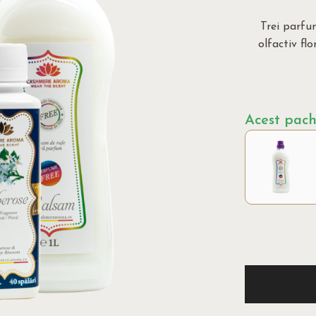
Trei parfu
olfactiv flor
Acest pache