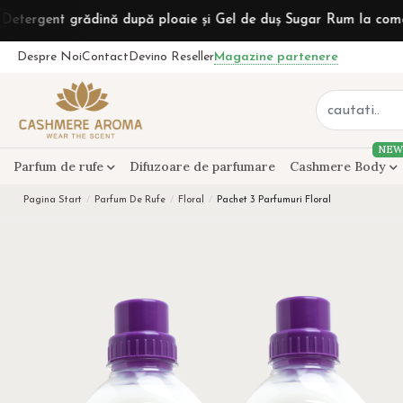
ădină după ploaie și Gel de duș Sugar Rum la comenzi de peste
Despre Noi
Contact
Devino Reseller
Magazine partenere
NEW
Parfum de rufe
Difuzoare de parfumare
Cashmere Body
Pagina Start
Parfum De Rufe
Floral
Pachet 3 Parfumuri Floral