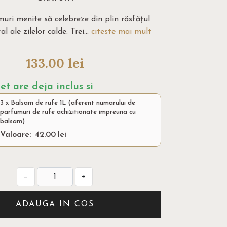
muri menite să celebreze din plin răsfățul
al ale zilelor calde. Trei...
citeste mai mult
133.00
lei
t are deja inclus si
3 x Balsam de rufe 1L (aferent numarului de
parfumuri de rufe achizitionate impreuna cu
balsam)
Valoare:
42.00
lei
−
+
ADAUGA IN COS