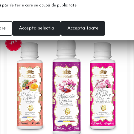
şi părţile terţe care se ocupă de publicitate.
are
Accepta selectia
Accepta toate
%
-13