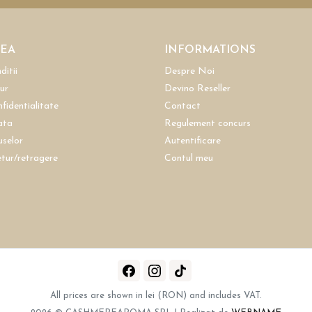
REA
INFORMATIONS
ditii
Despre Noi
tur
Devino Reseller
nfidentialitate
Contact
ata
Regulement concurs
uselor
Autentificare
etur/retragere
Contul meu
All prices are shown in lei (RON) and includes VAT.