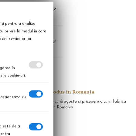
e și pentru a analiza
cu privire la modul în care
ii serviciilor lor.
igarea în
ste cookie-uri.
Produs in Romania
eracţionează cu
apid in 14 zile
Realizate cu dragoste si pricepere aici, in fabrica
noastra, in Romania
ia este de a
pentru