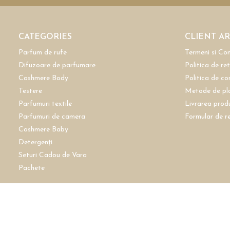
CATEGORIES
CLIENT A
Parfum de rufe
Termeni si Con
Difuzoare de parfumare
Politica de re
Cashmere Body
Politica de co
Testere
Metode de pl
Parfumuri textile
Livrarea prod
Parfumuri de camera
Formular de r
Cashmere Baby
Detergenți
Seturi Cadou de Vara
Pachete