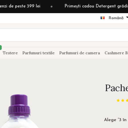
 399 lei
Primești cadou Detergent grădină după ploai
Română
Testere
Parfumuri textile
Parfumuri de camera
Cashmere B
Pache
Alege ”3 în