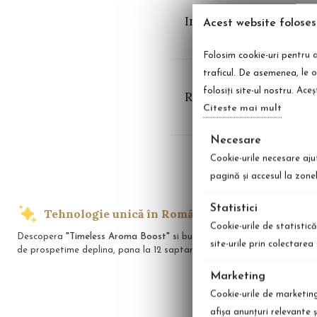
Ingrediente Pachet 3 
Acest website foloses
Folosim cookie-uri pentru a
traficul. De asemenea, le o
folosiți site-ul nostru. Ace
Recenzii Pachet 3 par
Citeste mai mult
Necesare
Cookie-urile necesare aju
pagină şi accesul la zone
Statistici
Tehnologie unică în România
Transp
Cookie-urile de statistică
Descopera
"Timeless Aroma Boost"
si bucura-te
Indiferent unde
site-urile prin colectare
de prospetime deplina, pana la 12 saptamani!
preferate cu li
Marketing
Cookie-urile de marketing 
afişa anunţuri relevante 