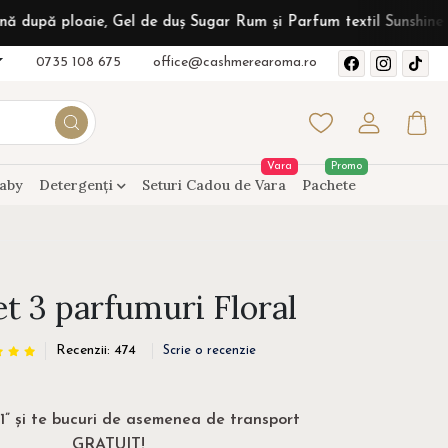
e, Gel de duș Sugar Rum și Parfum textil Sunshine Vanilla la co
0735 108 675
office@cashmerearoma.ro
Vara
Promo
aby
Detergenți
Seturi Cadou de Vara
Pachete
t 3 parfumuri Floral
Recenzii: 474
Scrie o recenzie
 1” și te bucuri de asemenea de transport
GRATUIT!