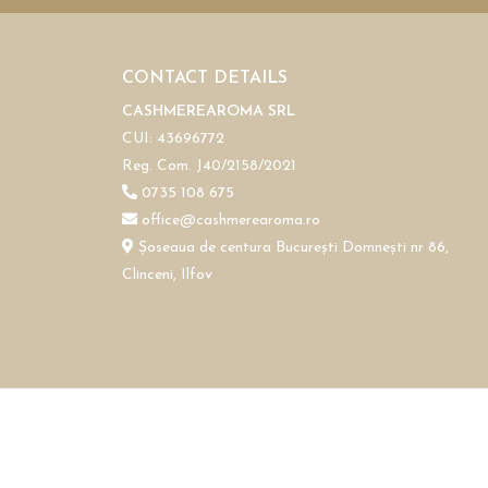
CONTACT DETAILS
CASHMEREAROMA SRL
CUI: 43696772
Reg. Com. J40/2158/2021
0735 108 675
office@cashmerearoma.ro
Șoseaua de centura București Domnești nr 86,
Clinceni, Ilfov