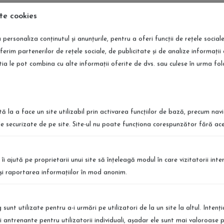
parfumuri Floral
te cookies
 personaliza conținutul și anunțurile, pentru a oferi funcții de rețele social
ferim partenerilor de rețele sociale, de publicitate și de analize informații 
știa le pot combina cu alte informații oferite de dvs. sau culese în urma folosir
fumuri Floral
tă la a face un site utilizabil prin activarea funcţiilor de bază, precum nav
le securizate de pe site. Site-ul nu poate funcţiona corespunzător fără ace
ort International
Retur Simplu
 îi ajută pe proprietarii unui site să înţeleagă modul în care vizitatorii int
 te afli, poti comanda produsele
Puteti returna produsele simplu si r
a şi raportarea informaţiilor în mod anonim.
vrare in Europa
Detalii
sunt utilizate pentru a-i urmări pe utilizatori de la un site la altul. Intenţ
şi antrenante pentru utilizatorii individuali, aşadar ele sunt mai valoroase 