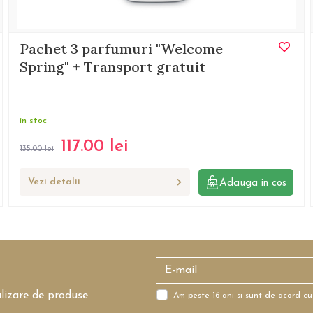
Pachet 3 parfumuri "Welcome
Spring" + Transport gratuit
in stoc
117.00
lei
135.00
lei
Vezi detalii
Adauga in cos
alizare de produse.
Am peste 16 ani si sunt de acord cu