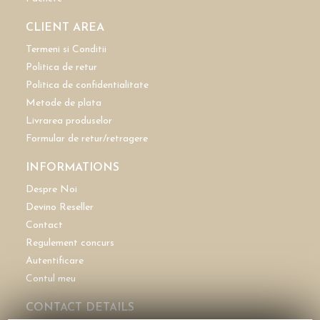
CLIENT AREA
Termeni si Conditii
Politica de retur
Politica de confidentialitate
Metode de plata
Livrarea produselor
Formular de retur/retragere
INFORMATIONS
Despre Noi
Devino Reseller
Contact
Regulement concurs
Autentificare
Contul meu
CONTACT DETAILS