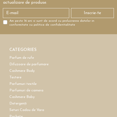
actualizare de produse.
Inscrie-te
Am peste 16 ani si sunt de acord cu prelucrarea datelor in
conformitate cu politica de confidentialitate
CATEGORIES
Parfum de rufe
Difuzoare de parfumare
Cashmere Body
Testere
Parfumuri textile
Parfumuri de camera
Cashmere Baby
Detergenți
Seturi Cadou de Vara
Pachete