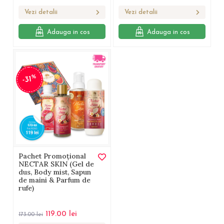
Vezi detalii
Vezi detalii
Adauga in cos
Adauga in cos
%
-31
Pachet Promoțional
NECTAR SKIN (Gel de
dus, Body mist, Sapun
de maini & Parfum de
rufe)
119.00
lei
173.00
lei