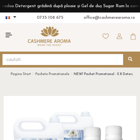
u Detergent grădină după ploaie și Gel de duș Sugar Rum la comenzi de 
0735 108 675
office@cashmerearoma.ro
Pagina Start
Pachete Promotionale
NEW! Pachet Promotional : 2 X Detergent 