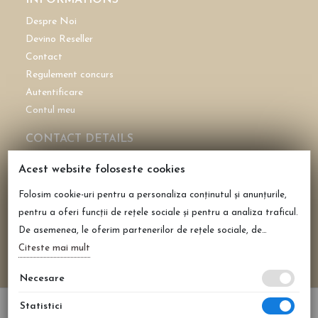
INFORMATIONS
Despre Noi
Devino Reseller
Contact
Regulement concurs
Autentificare
Contul meu
CONTACT DETAILS
CASHMEREAROMA SRL
Acest website foloseste cookies
CUI: 43696772
Folosim cookie-uri pentru a personaliza conținutul și anunțurile,
Reg. Com. J40/2158/2021
pentru a oferi funcții de rețele sociale și pentru a analiza traficul.
0735 108 675
De asemenea, le oferim partenerilor de rețele sociale, de
office@cashmerearoma.ro
publicitate și de analize informații cu privire la modul în care
Citeste mai mult
Șoseaua de centura București Domnești nr 86, Clinceni,
folosiți site-ul nostru. Aceștia le pot combina cu alte informații
Ilfov
Necesare
oferite de dvs. sau culese în urma folosirii serviciilor lor.
Statistici