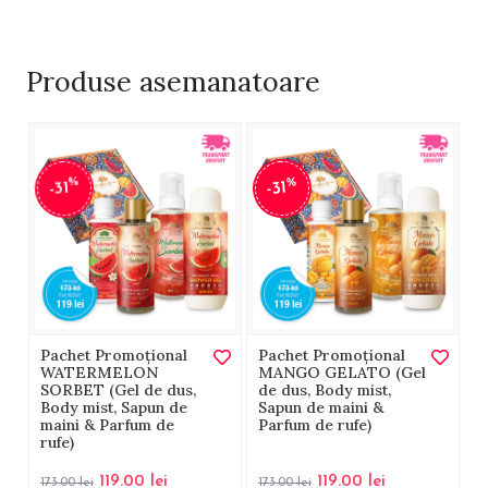
Produse
asemanatoare
%
%
-31
-31
Pachet Promoțional
Pachet Promoțional
WATERMELON
MANGO GELATO (Gel
SORBET (Gel de dus,
de dus, Body mist,
Body mist, Sapun de
Sapun de maini &
maini & Parfum de
Parfum de rufe)
rufe)
119.00
lei
119.00
lei
173.00
lei
173.00
lei