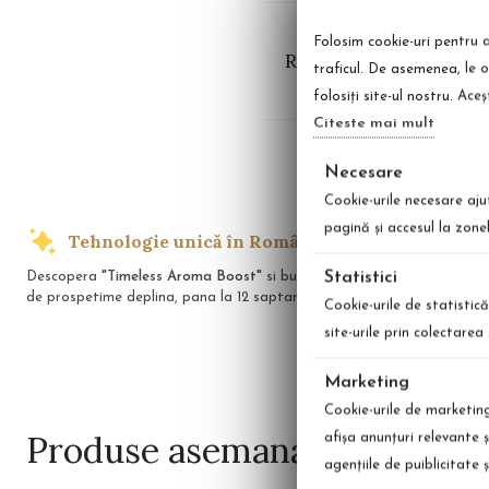
Folosim cookie-uri pentru a
Recenzii Balsam de ru
traficul. De asemenea, le o
folosiți site-ul nostru. Ace
Citeste mai mult
Necesare
Cookie-urile necesare aju
pagină şi accesul la zone
Tehnologie unică în România
Transp
Statistici
Descopera
"Timeless Aroma Boost"
si bucura-te
Indiferent unde
de prospetime deplina, pana la 12 saptamani!
preferate cu li
Cookie-urile de statistică
site-urile prin colectare
Marketing
Cookie-urile de marketing 
Produse
asemanatoare
afişa anunţuri relevante 
agenţiile de puiblicitate 