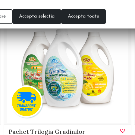
are
Accepta selectia
Accepta toate
%
-29
Pachet Trilogia Gradinilor