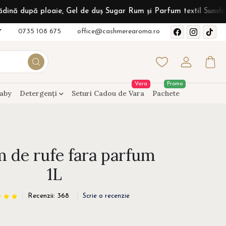
ploaie, Gel de duș Sugar Rum și Parfum textil Sunshine Vanilla 
0735 108 675
office@cashmerearoma.ro
Vara
Promo
aby
Detergenți
Seturi Cadou de Vara
Pachete
m de rufe fara parfum
1L
Recenzii: 368
Scrie o recenzie