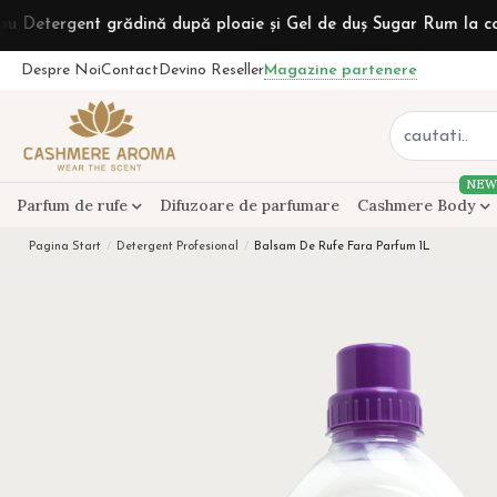
nt grădină după ploaie și Gel de duș Sugar Rum la comenzi de p
Despre Noi
Contact
Devino Reseller
Magazine partenere
NEW
Parfum de rufe
Difuzoare de parfumare
Cashmere Body
Pagina Start
Detergent Profesional
Balsam De Rufe Fara Parfum 1L