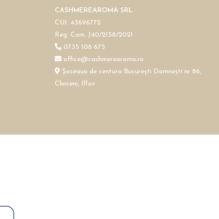
CASHMEREAROMA SRL
CUI: 43696772
Reg. Com. J40/2158/2021
0735 108 675
office@cashmerearoma.ro
Șoseaua de centura București Domnești nr 86,
Clinceni, Ilfov