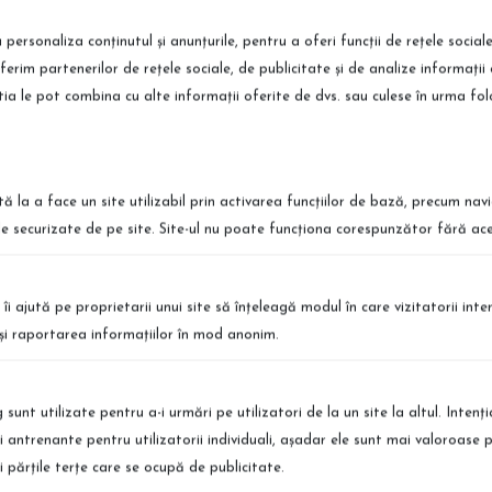
 personaliza conținutul și anunțurile, pentru a oferi funcții de rețele social
fe fara parfum 1L
ferim partenerilor de rețele sociale, de publicitate și de analize informații 
știa le pot combina cu alte informații oferite de dvs. sau culese în urma folosir
tă la a face un site utilizabil prin activarea funcţiilor de bază, precum nav
le securizate de pe site. Site-ul nu poate funcţiona corespunzător fără ace
ort International
Retur Simplu
 te afli, poti comanda produsele
Puteti returna produsele simplu si r
vrare in Europa
Detalii
 îi ajută pe proprietarii unui site să înţeleagă modul în care vizitatorii int
a şi raportarea informaţiilor în mod anonim.
sunt utilizate pentru a-i urmări pe utilizatori de la un site la altul. Intenţ
şi antrenante pentru utilizatorii individuali, aşadar ele sunt mai valoroase 
şi părţile terţe care se ocupă de publicitate.