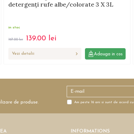
detergenți rufe albe/colorate 3 X 3L
in stoc
139.00
lei
197.00
lei
Vezi detalii
Adauga in cos
alizare de produse.
Am peste 16 ani si sunt de acord cu
REA
INFORMATIONS