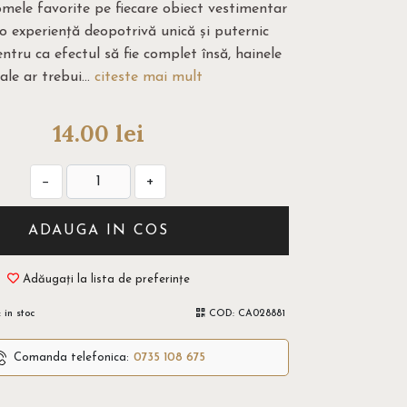
omele favorite pe fiecare obiect vestimentar
 o experiență deopotrivă unică și puternic
ntru ca efectul să fie complet însă, hainele
tale ar trebui...
citeste mai mult
14.00
lei
−
+
ADAUGA IN COS
Adăugați la lista de preferințe
:
in stoc
COD:
CA028881
Comanda telefonica:
0735 108 675