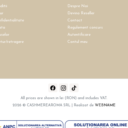
ditii
Despre Noi
tur
Devino Reseller
nfidentialitate
Contact
ata
Regulement concurs
uselor
Autentificare
etur/retragere
Contul meu
All prices are shown in lei (RON) and includes VAT.
2026 © CASHMEREAROMA SRL | Realizat de
WEB
NAME