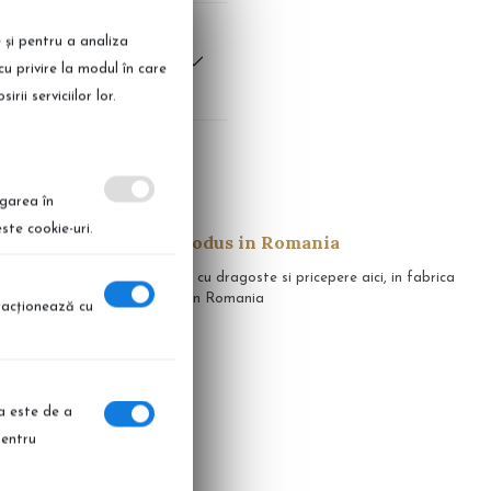
e și pentru a analiza
cu privire la modul în care
ii serviciilor lor.
igarea în
ste cookie-uri.
Produs in Romania
apid in 14 zile
Realizate cu dragoste si pricepere aici, in fabrica
noastra, in Romania
eracţionează cu
ia este de a
pentru