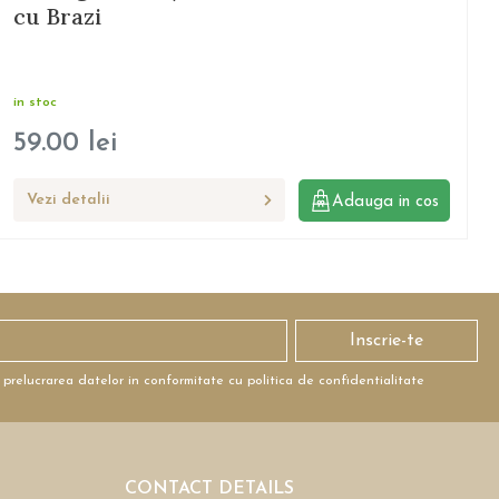
cu Brazi
in stoc
59.00
lei
Vezi detalii
Adauga in cos
Inscrie-te
 prelucrarea datelor in conformitate cu politica de confidentialitate
CONTACT DETAILS