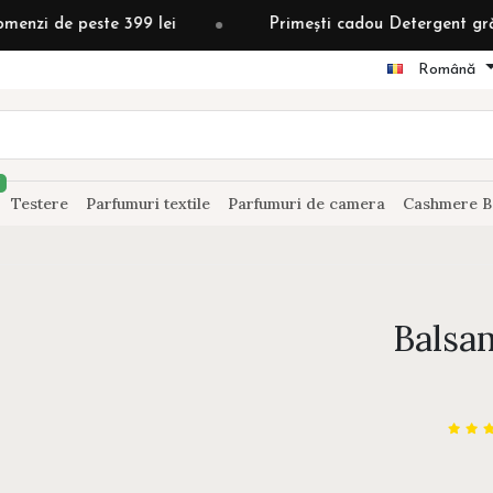
este 399 lei
Primești cadou Detergent grădină după 
Română
Testere
Parfumuri textile
Parfumuri de camera
Cashmere B
Balsa