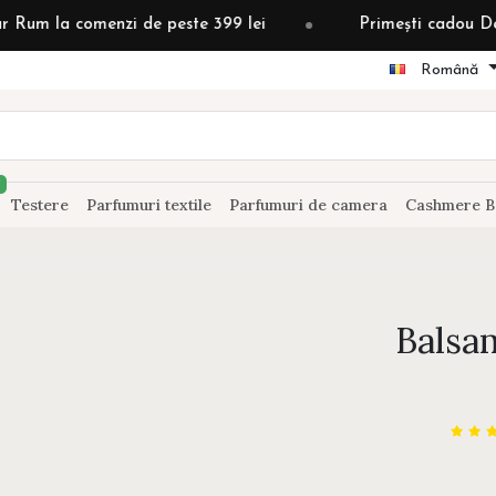
omenzi de peste 399 lei
Primești cadou Detergent gră
Română
Testere
Parfumuri textile
Parfumuri de camera
Cashmere B
Balsa