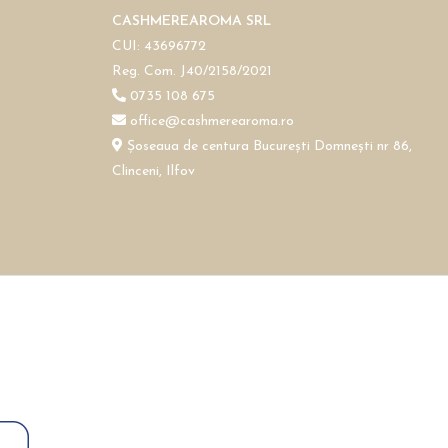
CASHMEREAROMA SRL
CUI: 43696772
Reg. Com. J40/2158/2021
0735 108 675
office@cashmerearoma.ro
Șoseaua de centura București Domnești nr 86,
Clinceni, Ilfov