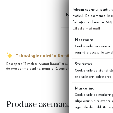
Folosim cookie-uri pentru a
Recenzii Balsam de ru
traficul. De asemenea, le o
folosiți site-ul nostru. Ace
Citeste mai mult
Necesare
Cookie-urile necesare aju
pagină şi accesul la zone
Tehnologie unică în România
Transp
Statistici
Descopera
"Timeless Aroma Boost"
si bucura-te
Indiferent unde
de prospetime deplina, pana la 12 saptamani!
preferate cu li
Cookie-urile de statistică
site-urile prin colectare
Marketing
Cookie-urile de marketing 
Produse
asemanatoare
afişa anunţuri relevante 
agenţiile de puiblicitate 