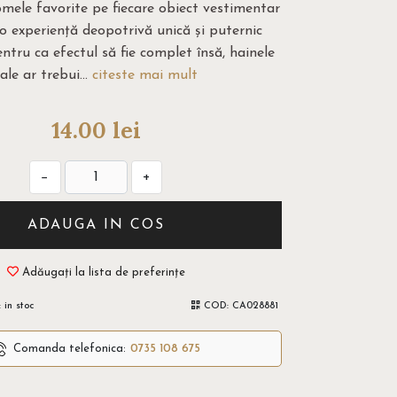
omele favorite pe fiecare obiect vestimentar
 o experiență deopotrivă unică și puternic
ntru ca efectul să fie complet însă, hainele
tale ar trebui...
citeste mai mult
14.00
lei
−
+
ADAUGA IN COS
Adăugați la lista de preferințe
:
in stoc
COD:
CA028881
Comanda telefonica:
0735 108 675