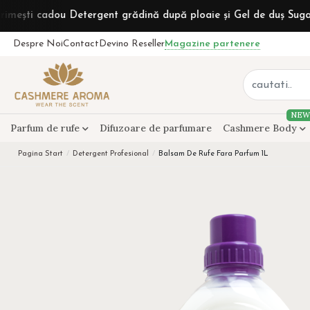
ou Detergent grădină după ploaie și Gel de duș Sugar Rum la c
Despre Noi
Contact
Devino Reseller
Magazine partenere
NEW
Parfum de rufe
Difuzoare de parfumare
Cashmere Body
Pagina Start
Detergent Profesional
Balsam De Rufe Fara Parfum 1L