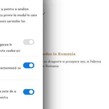
e și pentru a analiza
cu privire la modul în care
ii serviciilor lor.
igarea în
ste cookie-uri.
Produs in Romania
apid in 14 zile
Realizate cu dragoste si pricepere aici, in fabrica
noastra, in Romania
eracţionează cu
ia este de a
pentru