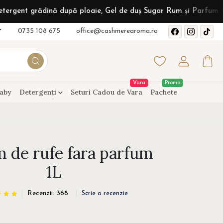
dină după ploaie, Gel de duș Sugar Rum și Parfum textil Sunshin
0735 108 675
office@cashmerearoma.ro
Vara
Promo
aby
Detergenți
Seturi Cadou de Vara
Pachete
m de rufe fara parfum
1L
Recenzii: 368
Scrie o recenzie