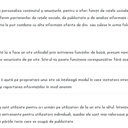
 personaliza conținutul și anunțurile, pentru a oferi funcții de rețele social
fe fara parfum 1L
ferim partenerilor de rețele sociale, de publicitate și de analize informații 
știa le pot combina cu alte informații oferite de dvs. sau culese în urma folosir
tă la a face un site utilizabil prin activarea funcţiilor de bază, precum nav
le securizate de pe site. Site-ul nu poate funcţiona corespunzător fără ace
ort International
Retur Simplu
 te afli, poti comanda produsele
Puteti returna produsele simplu si r
vrare in Europa
Detalii
 îi ajută pe proprietarii unui site să înţeleagă modul în care vizitatorii int
a şi raportarea informaţiilor în mod anonim.
sunt utilizate pentru a-i urmări pe utilizatori de la un site la altul. Intenţ
şi antrenante pentru utilizatorii individuali, aşadar ele sunt mai valoroase 
şi părţile terţe care se ocupă de publicitate.