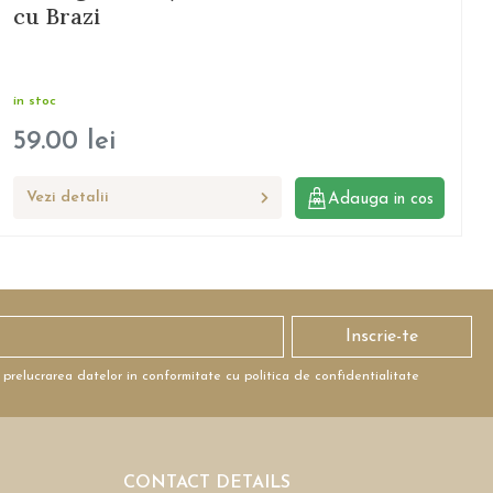
cu Brazi
in stoc
59.00
lei
Vezi detalii
Adauga in cos
Inscrie-te
 prelucrarea datelor in conformitate cu politica de confidentialitate
CONTACT DETAILS