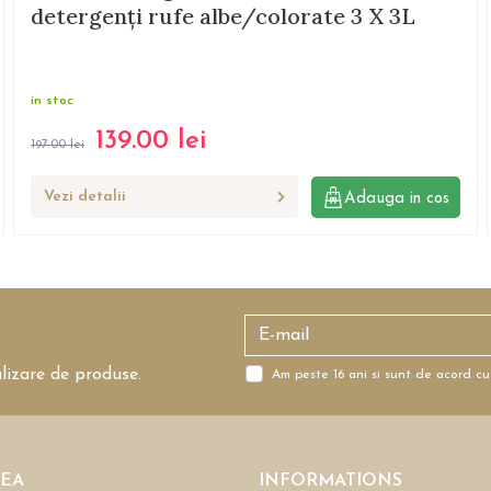
detergenți rufe albe/colorate 3 X 3L
in stoc
139.00
lei
197.00
lei
Vezi detalii
Adauga in cos
alizare de produse.
Am peste 16 ani si sunt de acord cu
REA
INFORMATIONS