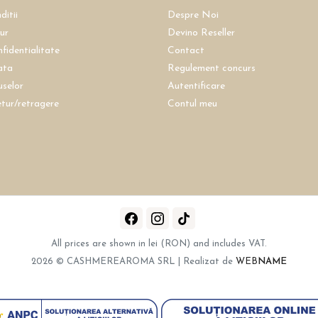
ditii
Despre Noi
tur
Devino Reseller
nfidentialitate
Contact
ata
Regulement concurs
uselor
Autentificare
etur/retragere
Contul meu
All prices are shown in lei (RON) and includes VAT.
2026 © CASHMEREAROMA SRL | Realizat de
WEB
NAME