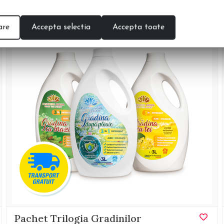
are
Accepta selectia
Accepta toate
%
-29
Pachet Trilogia Gradinilor